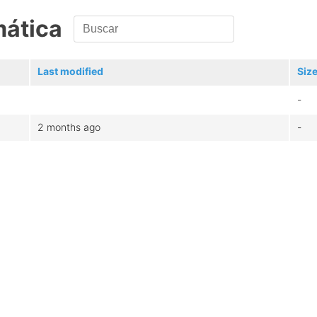
mática
Last modified
Siz
-
2 months ago
-